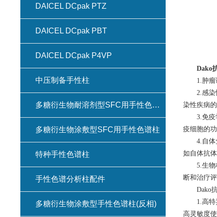
DAICEL DCpak PTZ
DAICEL DCpak PBT
DAICEL DCpak P4VP
Dako
中压制备手性柱
1.肿瘤
2.感染
多糖衍生物耐溶剂型SFC用手性色谱柱(键合型手性色谱柱)
染性疾病的
3.免疫
多糖衍生物涂敷型SFC用手性色谱柱
疫细胞的功
4.自体
如自体抗体
特种手性色谱柱
5.生物
断和治疗评
手性色谱分析柱配件
Dako
1.高特
多糖衍生物涂敷型手性色谱柱(反相)
高灵敏度使