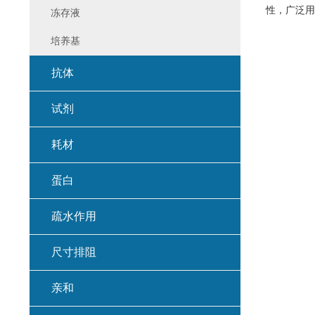
性，广泛用
冻存液
培养基
抗体
试剂
耗材
蛋白
疏水作用
尺寸排阻
亲和