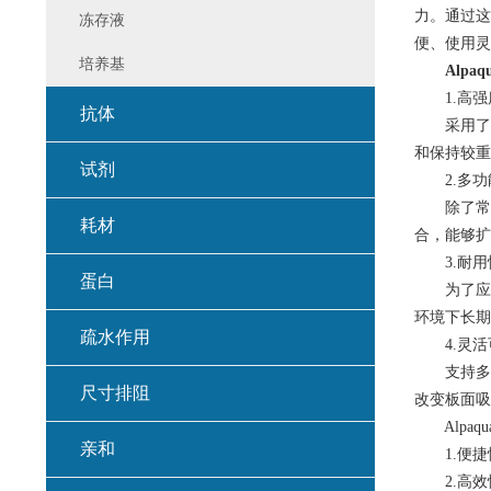
力。通过这
冻存液
便、使用灵
培养基
Alpa
1.高强
抗体
采用了先
和保持较重
试剂
2.多功
除了常规
耗材
合，能够扩
3.耐用
蛋白
为了应对
环境下长期
疏水作用
4.灵活
支持多种
尺寸排阻
改变板面吸
Alpaq
亲和
1.便捷
2.高效性