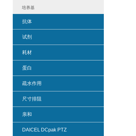
培养基
抗体
试剂
耗材
蛋白
疏水作用
尺寸排阻
亲和
DAICEL DCpak PTZ